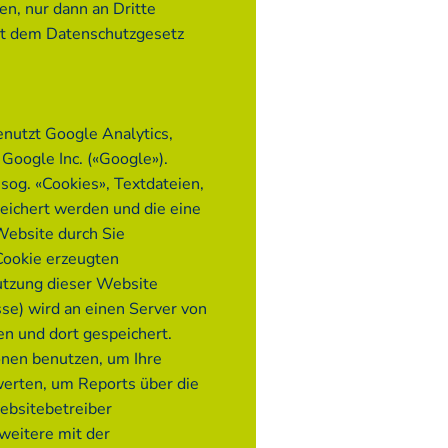
n, nur dann an Dritte
it dem Datenschutzgesetz
benutzt Google Analytics,
Google Inc. («Google»).
sog. «Cookies», Textdateien,
eichert werden und die eine
Website durch Sie
Cookie erzeugten
utzung dieser Website
sse) wird an einen Server von
n und dort gespeichert.
onen benutzen, um Ihre
erten, um Reports über die
Websitebetreiber
eitere mit der