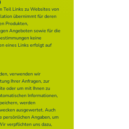
)
 Teil Links zu Websites von
allation übernimmt für deren
nen Produkten,
igen Angeboten sowie für die
bestimmungen keine
n eines Links erfolgt auf
nden, verwenden wir
tung Ihrer Anfragen, zur
te oder um mit Ihnen zu
tomatischen Informationen,
peichern, werden
 Zwecken ausgewertet. Auch
ne persönlichen Angaben, um
ir verpflichten uns dazu,