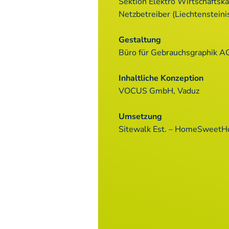
Sektion Elektro Wirtschaftsk
Netzbetreiber (Liechtensteini
Gestaltung
Büro für Gebrauchsgraphik A
Inhaltliche Konzeption
VOCUS GmbH, Vaduz
Umsetzung
Sitewalk Est. – HomeSweet