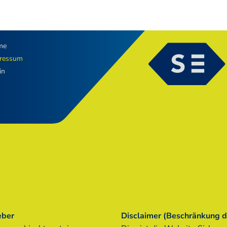
me
ressum
in
eber
Disclaimer (Beschränkung d