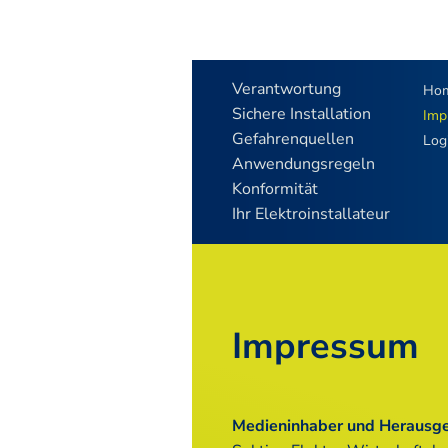
Verantwortung
Ho
Sichere Installation
Imp
Gefahrenquellen
Log
Anwendungsregeln
Konformität
Ihr Elektroinstallateur
Impressum
Medieninhaber und Herausg