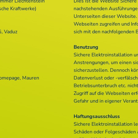
ammer Liechtenstein
Dies ist die Website Sichere 
sche Kraftwerke)
nachstehenden Ausführungen 
Unterseiten dieser Website.
Webseiten zugreifen und Inf
G, Vaduz
sich mit den nachfolgenden
Benutzung
Sichere Elektroinstallation 
Anstrengungen, um einen si
sicherzustellen. Dennoch kö
Homepage, Mauren
Datenverlust oder -verfälsch
Betriebsunterbruch etc. nic
Zugriff auf die Webseiten er
Gefahr und in eigener Veran
Haftungsausschluss
Sichere Elektroinstallation l
Schäden oder Folgeschäden ab